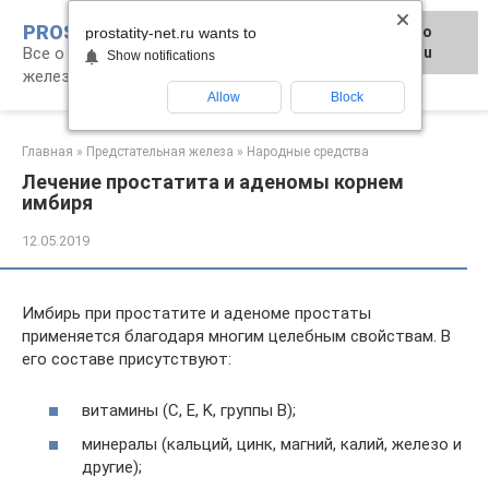
Перейти
PROSTATITY-NET.RU
Для любых предложений по
к
prostatity-net.ru wants to
Все о лечении заболеваний предстательной
сайту: prostatity-net@cp9.ru
контенту
Show notifications
железы
Allow
Block
Главная
»
Предстательная железа
»
Народные средства
Лечение простатита и аденомы корнем
имбиря
12.05.2019
Имбирь при простатите и аденоме простаты
применяется благодаря многим целебным свойствам. В
его составе присутствуют:
витамины (C, E, K, группы B);
минералы (кальций, цинк, магний, калий, железо и
другие);