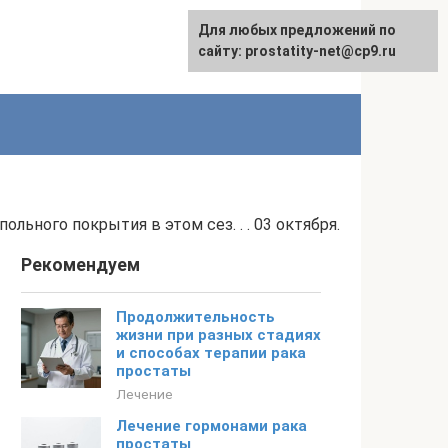
Для любых предложений по
сайту: prostatity-net@cp9.ru
ьного покрытия в этом сез. . . 03 октября.
Рекомендуем
Продолжительность
жизни при разных стадиях
и способах терапии рака
простаты
Лечение
Лечение гормонами рака
простаты