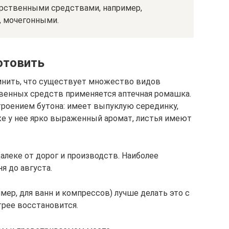
рственными средствами, например,
, мочегонными.
отовить
мнить, что существует множество видов
твенных средств применяется аптечная ромашка.
троением бутона: имеет выпуклую серединку,
же у нее ярко выраженный аромат, листья имеют
алеке от дорог и производств. Наиболее
я до августа.
мер, для ванн и компрессов) лучше делать это с
трее восстановится.