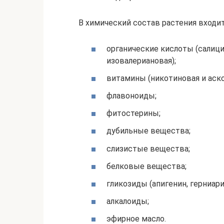
В химический состав растения входи
органические кислоты (салици
изовалериановая);
витамины (никотиновая и аско
флавоноиды;
фитостерины;
дубильные вещества;
слизистые вещества;
белковые вещества;
гликозиды (апигенин, герниари
алкалоиды;
эфирное масло.