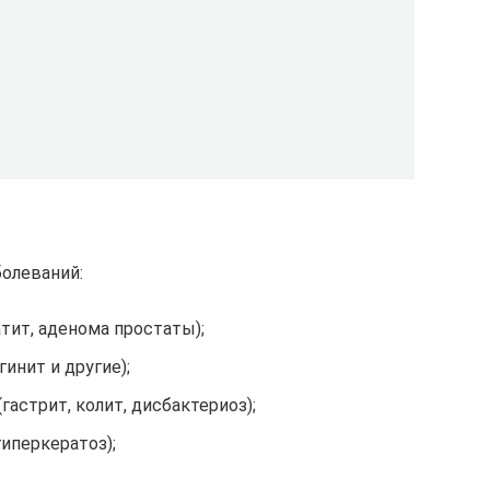
болеваний:
тит, аденома простаты);
гинит и другие);
астрит, колит, дисбактериоз);
гиперкератоз);