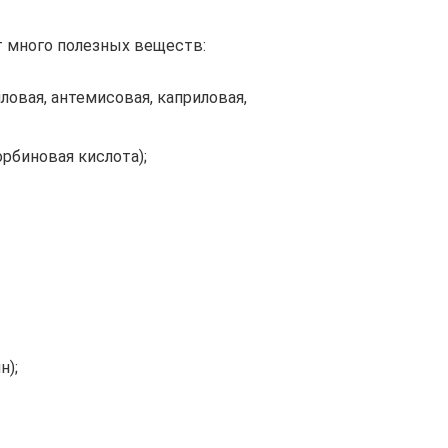
т много полезных веществ:
ловая, антемисовая, каприловая,
рбиновая кислота);
н);