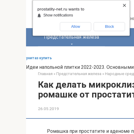
Перейти
PROSTATITY-NET.RU
prostatity-net.ru wants to
к
Show notifications
контенту
Все о лечении заболеваний предстатель
Allow
Block
Предстательная железа
унитаз купить
Идеи напольной плитки 2022-2023. Основными 
Главная
»
Предстательная железа
»
Народные сред
Как делать микроклиз
ромашке от простати
26.05.2019
Ромашка при простатите и аденоме 